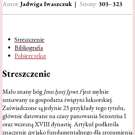
Autor:
Jadwiga Iwaszczuk
|
Strony:
303–323
Streszczenie
Bibliografia
Pobierz tekst
Streszczenie
Mało znany bóg
Jmn ḫntj Jpwt.f
jest mylnie
uznawany za gospodarza świątyni luksorskiej.
Zaświadczone są jedynie 23 przykłady tego tytułu,
głównie datowane na czasy panowania Sezostrisa I
oraz wczesną XVIII dynastię. Artykuł podkreśla
znaczenie
jpt
jako fundamentalnego dla zrozumienia