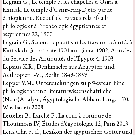
Legrain G., Le temple et les chapelles d’Osiris à
Karnak. Le temple d’Osiris-Hiq-Djeto, partie
éthiopienne, Recueil de travaux relatifs à la
philologie et à l’archéologie égyptiennes et
assyriennes 22, 1900
Legrain G., Second rapport sur les travaux exécutés à
Karnak du 31 octobre 1901 au 15 mai 1902, Annales
du Service des Antiquités de l’Égypte 4, 1903
Lepsius K.R., Denkmaeler aus Aegypten und
Aethiopien I-VI, Berlin 1849-1859
Lepper V.M., Untersuchungen zu pWestcar. Eine
philologische und literaturwissenschaftliche
(Neu-)Analyse, Ägyptologische Abhandlungen 70,
Wiesbaden 2008
Lettelier B., Larché F., La cour à portique de
Thoutmosis IV, Études d’égyptologie 12, Paris 2013
Leitz Chr. et al., Lexikon der ägyptischen Götter und