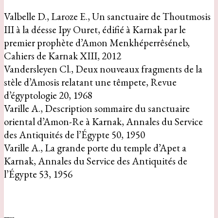
Valbelle D., Laroze E., Un sanctuaire de Thoutmosis
III à la déesse Ipy Ouret, édifié à Karnak par le
premier prophète d’Amon Menkhéperrêséneb,
Cahiers de Karnak XIII, 2012
Vandersleyen Cl., Deux nouveaux fragments de la
stèle d’Amosis relatant une têmpete, Revue
d’égyptologie 20, 1968
Varille A., Description sommaire du sanctuaire
oriental d’Amon-Re à Karnak, Annales du Service
des Antiquités de l’Égypte 50, 1950
Varille A., La grande porte du temple d’Apet a
Karnak, Annales du Service des Antiquités de
l’Égypte 53, 1956