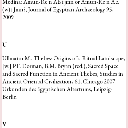
Medina: Amun-Re n Ab.t jmn or Amun-Re n Ab.
(w)t Jmn?, Journal of Egyptian Archaeology 95,
2009
U
Ullmann M., Thebes: Origins of a Ritual Landscape,
[w:] P.F. Dorman, B.M. Bryan (red.), Sacred Space
and Sacred Function in Ancient Thebes, Studies in
Ancient Oriental Civilizations 61, Chicago 2007
Urkunden des ägyptischen Altertums, Leipzig-
Berlin
V