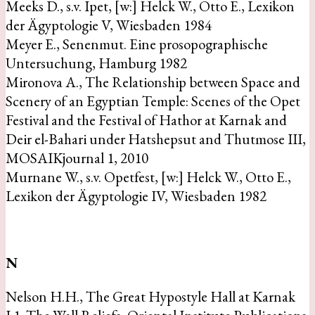
Meeks D., s.v. Ipet, [w:] Helck W., Otto E., Lexikon
der Ägyptologie V, Wiesbaden 1984
Meyer E., Senenmut. Eine prosopographische
Untersuchung, Hamburg 1982
Mironova A., The Relationship between Space and
Scenery of an Egyptian Temple: Scenes of the Opet
Festival and the Festival of Hathor at Karnak and
Deir el-Bahari under Hatshepsut and Thutmose III,
MOSAIKjournal 1, 2010
Murnane W., s.v. Opetfest, [w:] Helck W., Otto E.,
Lexikon der Ägyptologie IV, Wiesbaden 1982
N
Nelson H.H., The Great Hypostyle Hall at Karnak