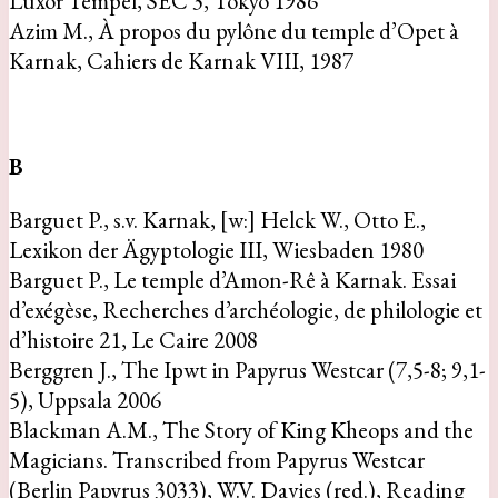
Luxor Tempel, SEC 3, Tokyo 1986
Azim M., À propos du pylône du temple d’Opet à
Karnak, Cahiers de Karnak VIII, 1987
B
Barguet P., s.v. Karnak, [w:] Helck W., Otto E.,
Lexikon der Ägyptologie III, Wiesbaden 1980
Barguet P., Le temple d’Amon-Rê à Karnak. Essai
d’exégèse, Recherches d’archéologie, de philologie et
d’histoire 21, Le Caire 2008
Berggren J., The Ipwt in Papyrus Westcar (7,5-8; 9,1-
5), Uppsala 2006
Blackman A.M., The Story of King Kheops and the
Magicians. Transcribed from Papyrus Westcar
(Berlin Papyrus 3033), W.V. Davies (red.), Reading