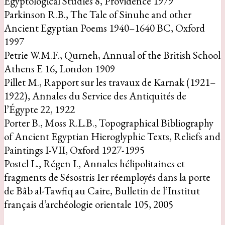
Egyptological Studies 8, Providence 1979
Parkinson R.B., The Tale of Sinuhe and other
Ancient Egyptian Poems 1940–1640 BC, Oxford
1997
Petrie W.M.F., Qurneh, Annual of the British School
Athens E 16, London 1909
Pillet M., Rapport sur les travaux de Karnak (1921–
1922), Annales du Service des Antiquités de
l’Égypte 22, 1922
Porter B., Moss R.L.B., Topographical Bibliography
of Ancient Egyptian Hieroglyphic Texts, Reliefs and
Paintings I-VII, Oxford 1927-1995
Postel L., Régen I., Annales hélipolitaines et
fragments de Sésostris Ier réemployés dans la porte
de Bâb al-Tawfiq au Caire, Bulletin de l’Institut
français d’archéologie orientale 105, 2005