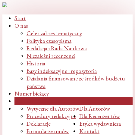
Start
O nas
Cele i zakres tematyczny
Polityka czasopisma
Redakcja i Rada Naukowa
Niezależni recenzenci
Historia
Bazy indeksacyjne i repozytoria
Działania finansowane ze środków budżetu
państwa
Numer bieżący
Numery archiwalne
Wytyczne dla Autorów
Dla Autorów
Procedury redakcyjne
Dla Recenzentów
Deklaracje
Etyka wydawnicza
Formularze umów
Kontakt