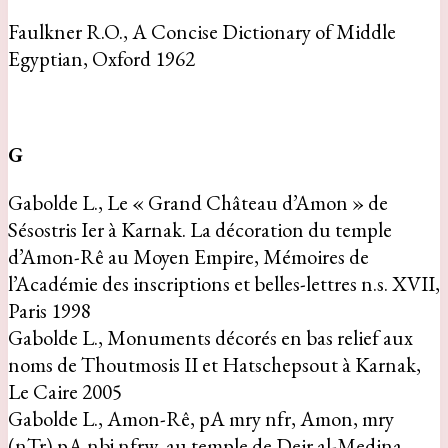
Faulkner R.O., A Concise Dictionary of Middle
Egyptian, Oxford 1962
G
Gabolde L., Le « Grand Château d’Amon » de
Sésostris Ier à Karnak. La décoration du temple
d’Amon-Rê au Moyen Empire, Mémoires de
l’Académie des inscriptions et belles-lettres n.s. XVII,
Paris 1998
Gabolde L., Monuments décorés en bas relief aux
noms de Thoutmosis II et Hatschepsout à Karnak,
Le Caire 2005
Gabolde L., Amon-Rê, pA mry nfr, Amon, mry
(nTr) pA nbj nfrw, au temple de Deir al-Medina,