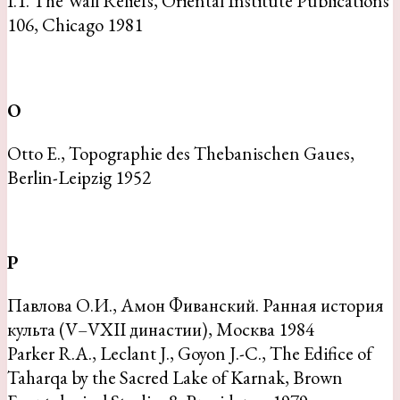
I.1. The Wall Reliefs, Oriental Institute Publications
106, Chicago 1981
O
Otto E., Topographie des Thebanischen Gaues,
Berlin-Leipzig 1952
P
Павлова О.И., Амон Фиванский. Ранная история
культа (V–VXII династии), Москва 1984
Parker R.A., Leclant J., Goyon J.-C., The Edifice of
Taharqa by the Sacred Lake of Karnak, Brown