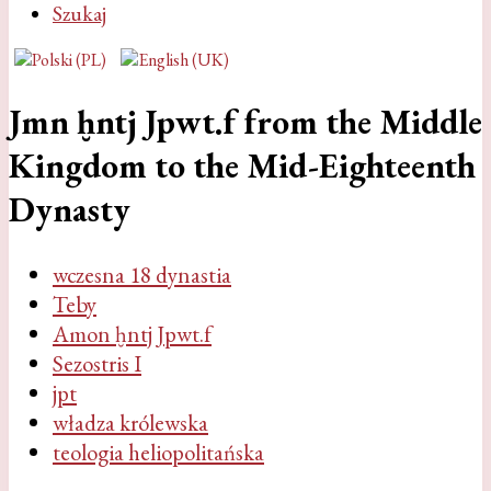
Szukaj
Jmn ḫntj Jpwt.f from the Middle
Kingdom to the Mid-Eighteenth
Dynasty
wczesna 18 dynastia
Teby
Amon ḫntj Jpwt.f
Sezostris I
jpt
władza królewska
teologia heliopolitańska