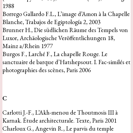
1988
Borrego Gallardo F.L., L’image d’Amon à la Chapelle
Blanche, Trabajos de Egiptología 2, 2003
Brunner H., Die südlichen Räume des Tempels von
Luxor, Archäologische Veröffentlichungen 18,
Mainz a/Rhein 1977
Burgos F., Larché F., La chapelle Rouge. Le
sanctuaire de barque d’Hatshepsout. I. Fac-similés et
photographies des scènes, Paris 2006
C
Carlotti J.-F., L’Akh-menou de Thoutmosis III à
Karnak. Étude architecturale. Texte, Paris 2001
Charloux G., Angevin R., Le parvis du temple