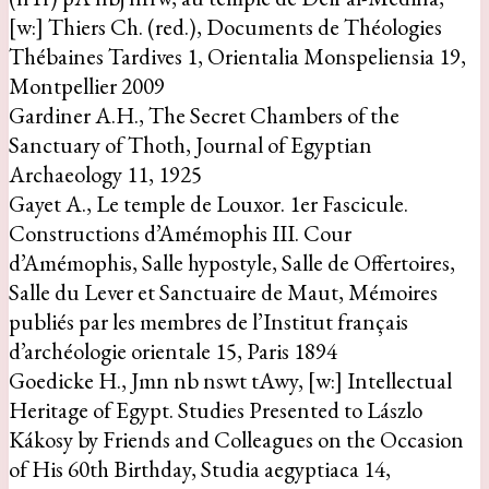
[w:] Thiers Ch. (red.), Documents de Théologies
Thébaines Tardives 1, Orientalia Monspeliensia 19,
Montpellier 2009
Gardiner A.H., The Secret Chambers of the
Sanctuary of Thoth, Journal of Egyptian
Archaeology 11, 1925
Gayet A., Le temple de Louxor. 1er Fascicule.
Constructions d’Amémophis III. Cour
d’Amémophis, Salle hypostyle, Salle de Offertoires,
Salle du Lever et Sanctuaire de Maut, Mémoires
publiés par les membres de l’Institut français
d’archéologie orientale 15, Paris 1894
Goedicke H., Jmn nb nswt tAwy, [w:] Intellectual
Heritage of Egypt. Studies Presented to Lászlo
Kákosy by Friends and Colleagues on the Occasion
of His 60th Birthday, Studia aegyptiaca 14,