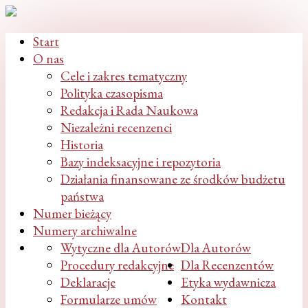
Start
O nas
Cele i zakres tematyczny
Polityka czasopisma
Redakcja i Rada Naukowa
Niezależni recenzenci
Historia
Bazy indeksacyjne i repozytoria
Działania finansowane ze środków budżetu
państwa
Numer bieżący
Numery archiwalne
Wytyczne dla Autorów
Dla Autorów
Procedury redakcyjne
Dla Recenzentów
Deklaracje
Etyka wydawnicza
Formularze umów
Kontakt