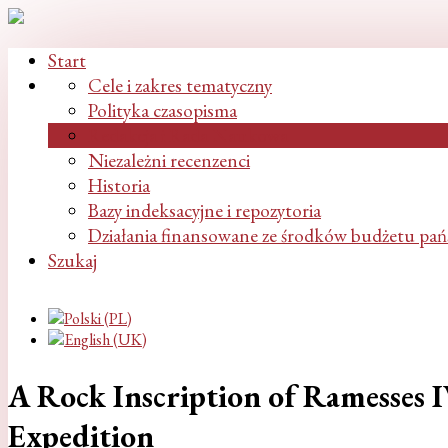
Start
Cele i zakres tematyczny
Polityka czasopisma
Redakcja i Rada Naukowa
Niezależni recenzenci
Historia
Bazy indeksacyjne i repozytoria
Działania finansowane ze środków budżetu pa
Szukaj
A Rock Inscription of Ramesses
Expedition