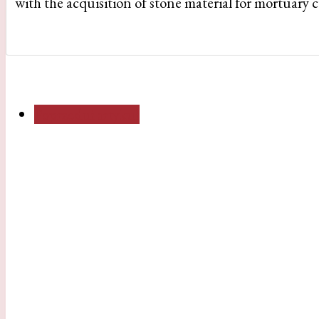
with the acquisition of stone material for mortuary c
Poprzedni artykuł