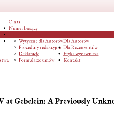
O nas
Numer bieżący
Numery archiwalne
Wytyczne dla Autorów
Dla Autorów
Procedury redakcyjne
Dla Recenzentów
Deklaracje
Etyka wydawnicza
ństwa
Formularze umów
Kontakt
 IV at Gebelein: A Previously U