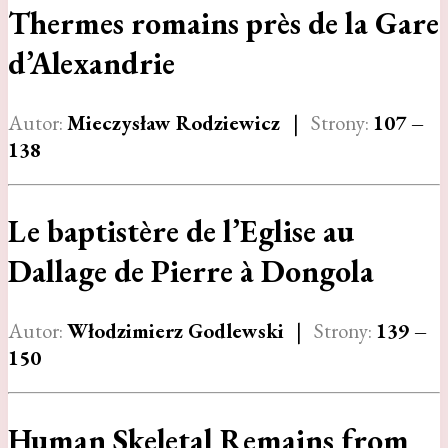
Thermes romains près de la Gare
d’Alexandrie
Autor:
Mieczysław Rodziewicz
|
Strony:
107 –
138
Le baptistère de l’Eglise au
Dallage de Pierre à Dongola
Autor:
Włodzimierz Godlewski
|
Strony:
139 –
150
Human Skeletal Remains from