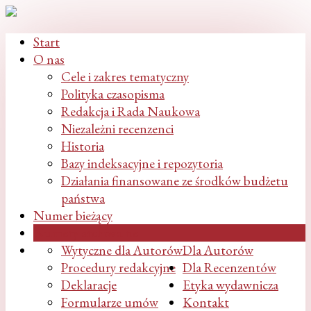
Start
O nas
Cele i zakres tematyczny
Polityka czasopisma
Redakcja i Rada Naukowa
Niezależni recenzenci
Historia
Bazy indeksacyjne i repozytoria
Działania finansowane ze środków budżetu
państwa
Numer bieżący
Numery archiwalne
Wytyczne dla Autorów
Dla Autorów
Procedury redakcyjne
Dla Recenzentów
Deklaracje
Etyka wydawnicza
Formularze umów
Kontakt