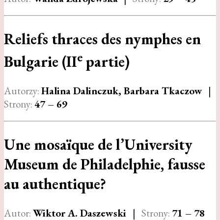
Reliefs thraces des nymphes en
e
Bulgarie (II
partie)
Autorzy:
Halina Dalinczuk, Barbara Tkaczow
|
Strony:
47 – 69
Une mosaïque de l’University
Museum de Philadelphie, fausse
au authentique?
Autor:
Wiktor A. Daszewski
|
Strony:
71 – 78