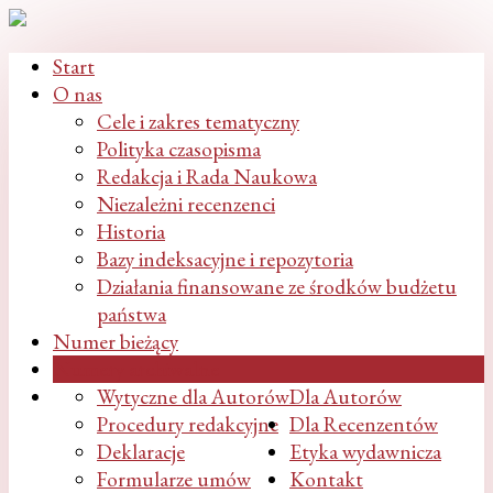
Start
O nas
Cele i zakres tematyczny
Polityka czasopisma
Redakcja i Rada Naukowa
Niezależni recenzenci
Historia
Bazy indeksacyjne i repozytoria
Działania finansowane ze środków budżetu
państwa
Numer bieżący
Numery archiwalne
Wytyczne dla Autorów
Dla Autorów
Procedury redakcyjne
Dla Recenzentów
Deklaracje
Etyka wydawnicza
Formularze umów
Kontakt