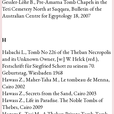
Gessler-Löhr B., Pre-Amarna Tomb Chapels in the
Teti Cemetery North at Saqqara, Bulletin of the
Australian Centre for Egyptology 18, 2007
H
Habachi L., Tomb No 226 of the Theban Necropolis
and its Unknown Owner, [w:] W. Helck (red.),
Festschrift für Siegfried Schott zu seinem 70.
Geburtstag, Wiesbaden 1968
Hawass Z., Maher-Taha M., Le tombeau de Menna,
Cairo 2002
Hawass Z., Secrets from the Sand, Cairo 2003
Hawass Z., Life in Paradise. The Noble Tombs of
Thebes, Cairo 2009
Hegazy S., Tosi M., A Theban Private Tomb. Tomb