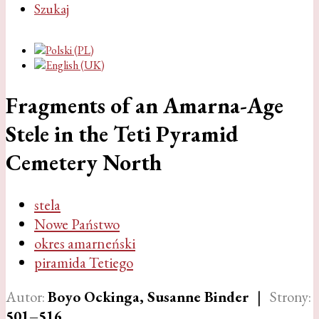
Szukaj
Fragments of an Amarna-Age
Stele in the Teti Pyramid
Cemetery North
stela
Nowe Państwo
okres amarneński
piramida Tetiego
Autor:
Boyo Ockinga, Susanne Binder
|
Strony:
501–516