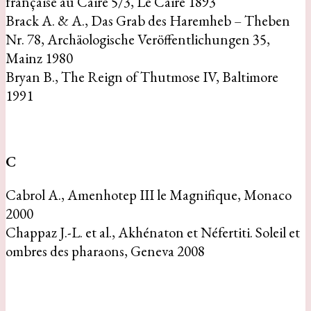
française au Caire 5/3, Le Caire 1893
Brack A. & A., Das Grab des Haremheb – Theben
Nr. 78, Archäologische Veröffentlichungen 35,
Mainz 1980
Bryan B., The Reign of Thutmose IV, Baltimore
1991
C
Cabrol A., Amenhotep III le Magnifique, Monaco
2000
Chappaz J.-L. et al., Akhénaton et Néfertiti. Soleil et
ombres des pharaons, Geneva 2008