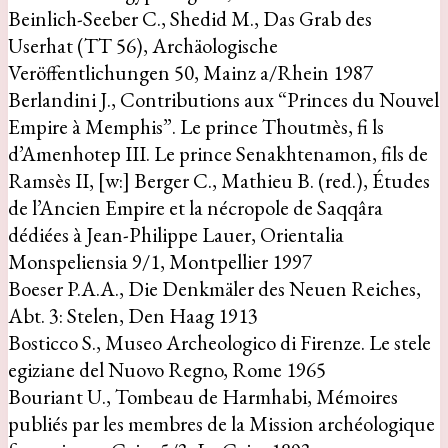
Beinlich-Seeber C., Shedid M., Das Grab des
Userhat (TT 56), Archäologische
Veröffentlichungen 50, Mainz a/Rhein 1987
Berlandini J., Contributions aux “Princes du Nouvel
Empire à Memphis”. Le prince Thoutmès, fi ls
d’Amenhotep III. Le prince Senakhtenamon, fils de
Ramsès II, [w:] Berger C., Mathieu B. (red.), Études
de l’Ancien Empire et la nécropole de Saqqâra
dédiées à Jean-Philippe Lauer, Orientalia
Monspeliensia 9/1, Montpellier 1997
Boeser P.A.A., Die Denkmäler des Neuen Reiches,
Abt. 3: Stelen, Den Haag 1913
Bosticco S., Museo Archeologico di Firenze. Le stele
egiziane del Nuovo Regno, Rome 1965
Bouriant U., Tombeau de Harmhabi, Mémoires
publiés par les membres de la Mission archéologique