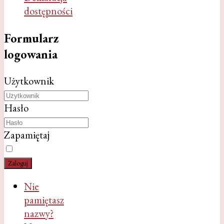
dostępności
Formularz
logowania
Użytkownik
Hasło
Zapamiętaj
Zaloguj
Nie
pamiętasz
nazwy?