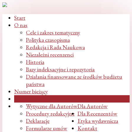
Start
O nas
Cele i zakres tematyczny
Polityka czasopisma
Redakcja i Rada Naukowa
Niezależni recenzenci
Historia
Bazy indeksacyjne i repozytoria
Działania finansowane ze środków budżetu
państwa
Numer bieżący
Numery archiwalne
Wytyczne dla Autorów
Dla Autorów
Procedury redakcyjne
Dla Recenzentów
Deklaracje
Etyka wydawnicza
Formularze umów
Kontakt