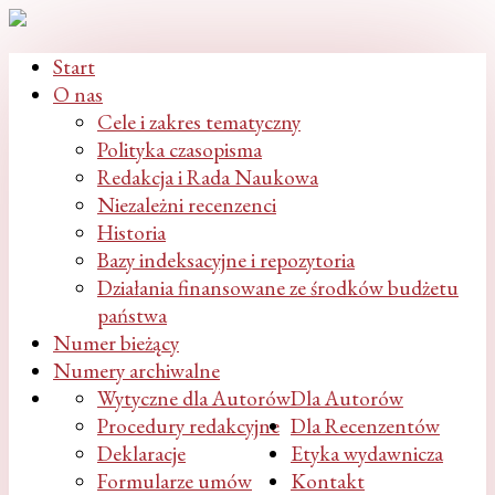
Start
O nas
Cele i zakres tematyczny
Polityka czasopisma
Redakcja i Rada Naukowa
Niezależni recenzenci
Historia
Bazy indeksacyjne i repozytoria
Działania finansowane ze środków budżetu
państwa
Numer bieżący
Numery archiwalne
Wytyczne dla Autorów
Dla Autorów
Procedury redakcyjne
Dla Recenzentów
Deklaracje
Etyka wydawnicza
Formularze umów
Kontakt