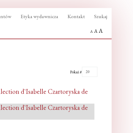
entów
Etyka wydawnicza
Kontakt
Szukaj
A
A
A
Pokaż #
20
llection d`Isabelle Czartoryska de
llection d`Isabelle Czartoryska de