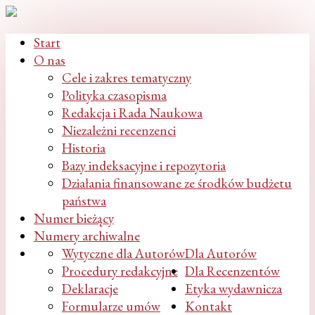
Start
O nas
Cele i zakres tematyczny
Polityka czasopisma
Redakcja i Rada Naukowa
Niezależni recenzenci
Historia
Bazy indeksacyjne i repozytoria
Działania finansowane ze środków budżetu
państwa
Numer bieżący
Numery archiwalne
Wytyczne dla Autorów
Dla Autorów
Procedury redakcyjne
Dla Recenzentów
Deklaracje
Etyka wydawnicza
Formularze umów
Kontakt