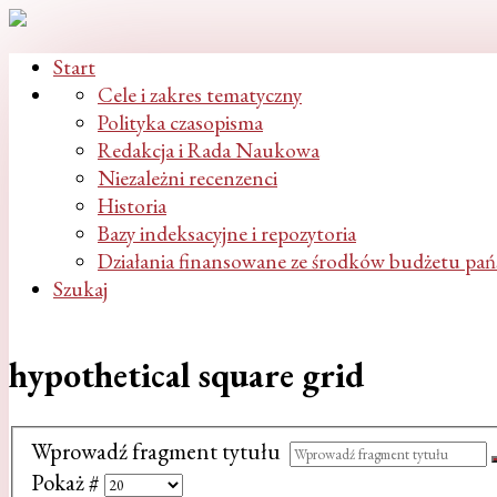
Start
Cele i zakres tematyczny
Polityka czasopisma
Redakcja i Rada Naukowa
Niezależni recenzenci
Historia
Bazy indeksacyjne i repozytoria
Działania finansowane ze środków budżetu pa
Szukaj
hypothetical square grid
Wprowadź fragment tytułu
Pokaż #