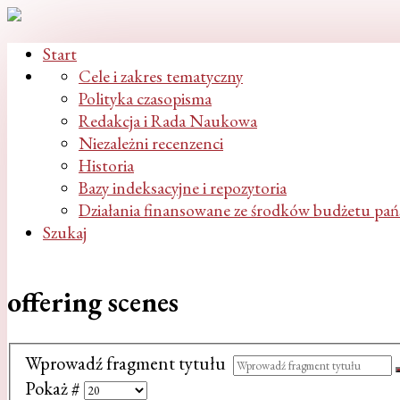
Start
Cele i zakres tematyczny
Polityka czasopisma
Redakcja i Rada Naukowa
Niezależni recenzenci
Historia
Bazy indeksacyjne i repozytoria
Działania finansowane ze środków budżetu pa
Szukaj
offering scenes
Wprowadź fragment tytułu
Pokaż #