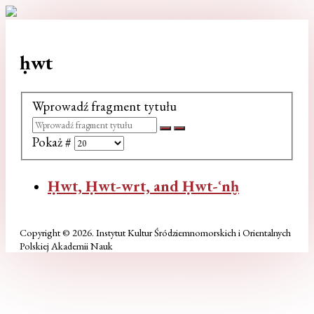
ḥwt
Wprowadź fragment tytułu
Pokaż #
Ḥwt, Ḥwt-wrt, and Ḥwt-ʿnḫ
Copyright © 2026. Instytut Kultur Śródziemnomorskich i Orientalnych
Polskiej Akademii Nauk