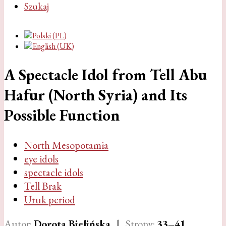
Szukaj
A Spectacle Idol from Tell Abu
Hafur (North Syria) and Its
Possible Function
North Mesopotamia
eye idols
spectacle idols
Tell Brak
Uruk period
Autor:
Dorota Bielińska
|
Strony:
33–41