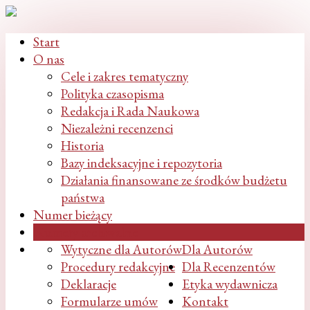
Start
O nas
Cele i zakres tematyczny
Polityka czasopisma
Redakcja i Rada Naukowa
Niezależni recenzenci
Historia
Bazy indeksacyjne i repozytoria
Działania finansowane ze środków budżetu
państwa
Numer bieżący
Numery archiwalne
Wytyczne dla Autorów
Dla Autorów
Procedury redakcyjne
Dla Recenzentów
Deklaracje
Etyka wydawnicza
Formularze umów
Kontakt